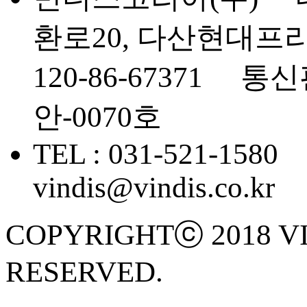
환로20, 다산현대프
120-86-67371 
안-0070호
TEL : 031-521-1580
vindis@vindis.co.kr
COPYRIGHTⓒ 2018 VI
RESERVED.